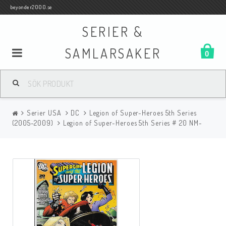
beyonder2000.se
SERIER &
SAMLARSAKER
0
Samlar- och Spelkort
Serier USA
DC
Legion of Super-Heroes 5th Series
Serier
(2005-2009)
Legion of Super-Heroes 5th Series # 20 NM-
Böcker
Film