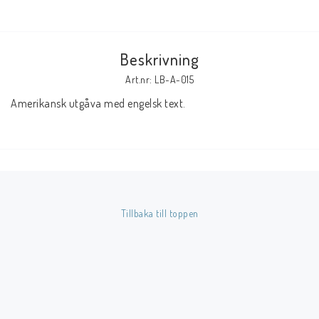
Butik på Tradera.com
Beskrivning
Kontaktformulär
Art.nr: LB-A-015
Inkl. Moms
Amerikansk utgåva med engelsk text.
____________________________________________________________________________
Betala enkelt i förskott till konto i Nordea eller med Swish.
Tillbaka till toppen