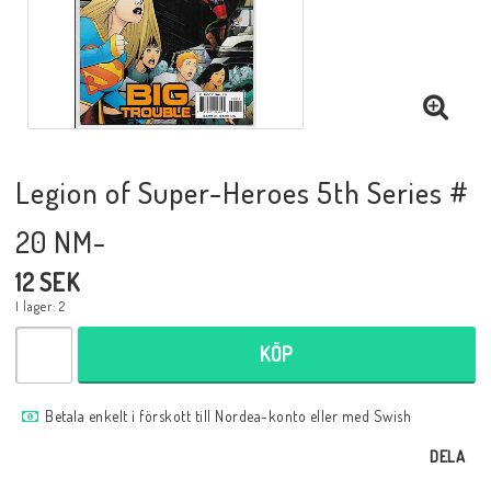
Musik
Mynt och Sedlar
Samlar- och Spelkort
Legion of Super-Heroes 5th Series #
20 NM-
Samlartillbehör
12 SEK
I lager: 2
Serier Sverige
KÖP
Serier USA
Betala enkelt i förskott till Nordea-konto eller med Swish
DELA
Tidskrifter