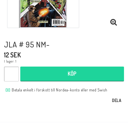
Musik
Mynt och Sedlar
Samlar- och Spelkort
JLA # 95 NM-
12 SEK
Samlartillbehör
I lager: 1
KÖP
Serier Sverige
Betala enkelt i förskott till Nordea-konto eller med Swish
DELA
Serier USA
Tidskrifter