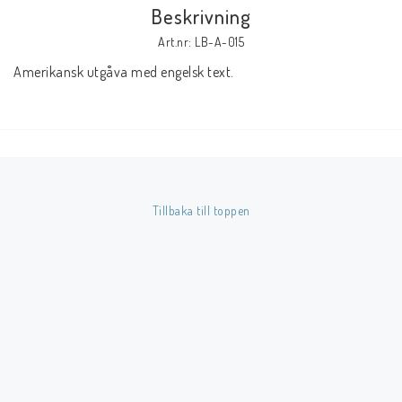
Beskrivning
Art.nr: LB-A-015
Butik på Tradera.com
Amerikansk utgåva med engelsk text.
Kontaktformulär
Inkl. Moms
____________________________________________________________________________
Tillbaka till toppen
Betala enkelt i förskott till konto i Nordea eller med Swish.