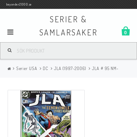
beyonder2000.se
SERIER &
SAMLARSAKER
0
Samlar- och Spelkort
Serier USA
DC
JLA (1997-2006)
JLA # 95 NM-
Serier
Böcker
Film