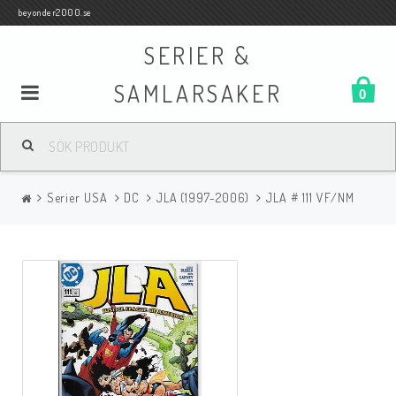
beyonder2000.se
SERIER &
SAMLARSAKER
0
Samlar- och Spelkort
Serier USA
DC
JLA (1997-2006)
JLA # 111 VF/NM
Serier
Böcker
Film