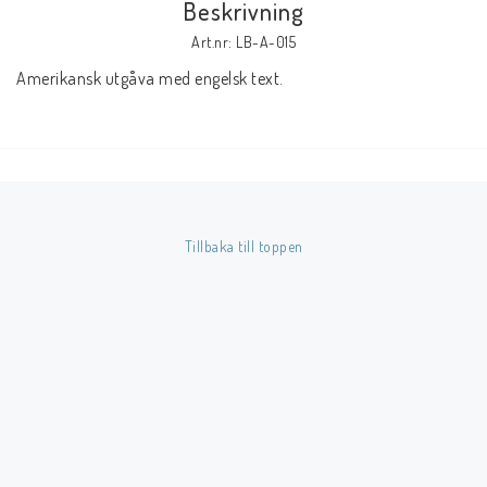
Beskrivning
Art.nr: LB-A-015
Butik på Tradera.com
Amerikansk utgåva med engelsk text.
Kontaktformulär
Inkl. Moms
____________________________________________________________________________
Tillbaka till toppen
Betala enkelt i förskott till konto i Nordea eller med Swish.