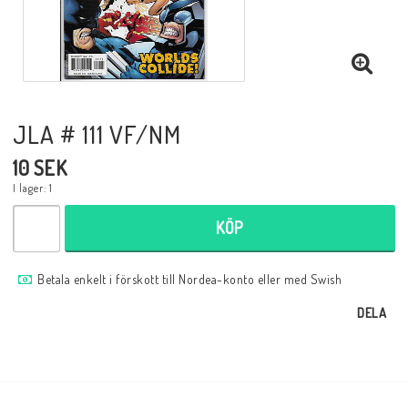
Musik
Mynt och Sedlar
JLA # 111 VF/NM
Samlar- och Spelkort
10 SEK
I lager: 1
Samlartillbehör
KÖP
Serier Sverige
Betala enkelt i förskott till Nordea-konto eller med Swish
DELA
Serier USA
Tidskrifter