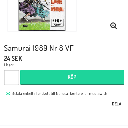
Musik
Mynt och Sedlar
Samlar- och Spelkort
Samurai 1989 Nr 8 VF
24 SEK
Samlartillbehör
I lager: 1
KÖP
Serier Sverige
Betala enkelt i förskott till Nordea-konto eller med Swish
Serier USA
DELA
Tidskrifter