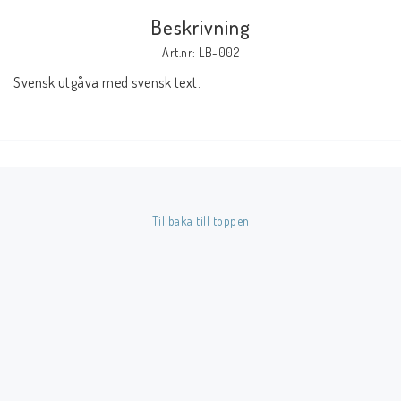
Beskrivning
Butik på Tradera.com
Art.nr: LB-002
Svensk utgåva med svensk text.
Kontaktformulär
Inkl. Moms
____________________________________________________________________________
Betala enkelt i förskott till konto i Nordea eller med Swish.
Tillbaka till toppen