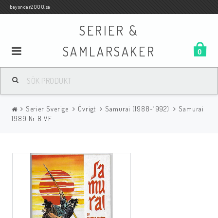
beyonder2000.se
SERIER &
SAMLARSAKER
0
Samlar- och Spelkort
Serier Sverige
Övrigt
Samurai (1988-1992)
Samurai
Serier
1989 Nr 8 VF
Böcker
Film