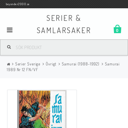
beyonder2000.se
SERIER &
SAMLARSAKER
0
Samlar- och Spelkort
Serier Sverige
Övrigt
Samurai (1988-1992)
Samurai
Serier
1989 Nr 12 FN/VF
Böcker
Film