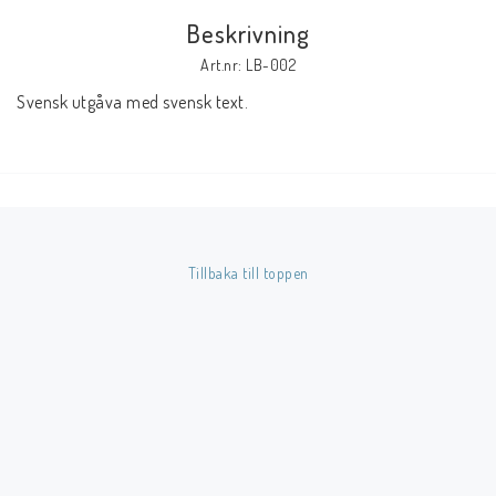
Beskrivning
Butik på Tradera.com
Art.nr: LB-002
Svensk utgåva med svensk text.
Kontaktformulär
Inkl. Moms
____________________________________________________________________________
Betala enkelt i förskott till konto i Nordea eller med Swish.
Tillbaka till toppen