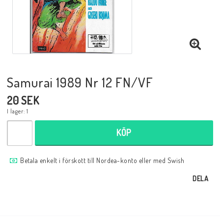
Musik
Mynt och Sedlar
Samlar- och Spelkort
Samurai 1989 Nr 12 FN/VF
20 SEK
Samlartillbehör
I lager: 1
KÖP
Serier Sverige
Betala enkelt i förskott till Nordea-konto eller med Swish
Serier USA
DELA
Tidskrifter