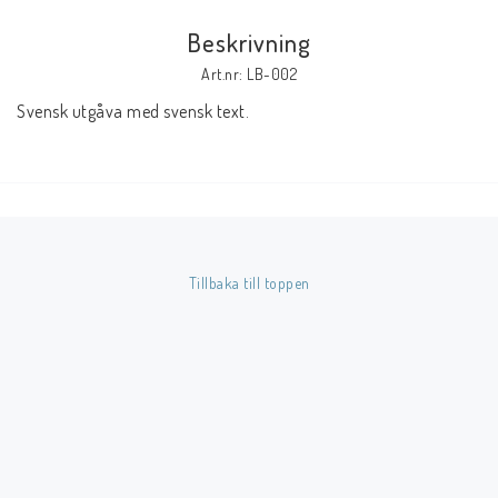
Beskrivning
Butik på Tradera.com
Art.nr: LB-002
Svensk utgåva med svensk text.
Kontaktformulär
Inkl. Moms
____________________________________________________________________________
Betala enkelt i förskott till konto i Nordea eller med Swish.
Tillbaka till toppen