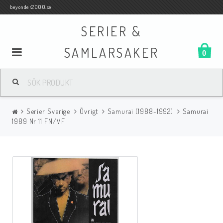
beyonder2000.se
SERIER &
SAMLARSAKER
0
Samlar- och Spelkort
Serier Sverige
Övrigt
Samurai (1988-1992)
Samurai
Serier
1989 Nr 11 FN/VF
Böcker
Film