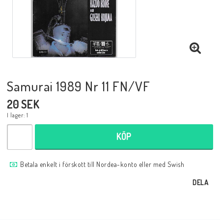
Musik
Mynt och Sedlar
Samlar- och Spelkort
Samurai 1989 Nr 11 FN/VF
20 SEK
Samlartillbehör
I lager: 1
KÖP
Serier Sverige
Betala enkelt i förskott till Nordea-konto eller med Swish
Serier USA
DELA
Tidskrifter