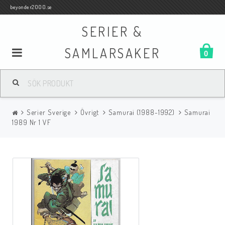
beyonder2000.se
SERIER &
SAMLARSAKER
0
Samlar- och Spelkort
Serier Sverige
Övrigt
Samurai (1988-1992)
Samurai
Serier
1989 Nr 1 VF
Böcker
Film