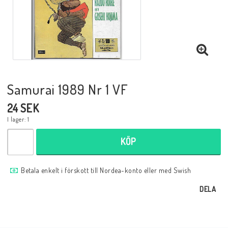
Musik
Mynt och Sedlar
Samlar- och Spelkort
Samurai 1989 Nr 1 VF
24 SEK
Samlartillbehör
I lager: 1
KÖP
Serier Sverige
Betala enkelt i förskott till Nordea-konto eller med Swish
Serier USA
DELA
Tidskrifter