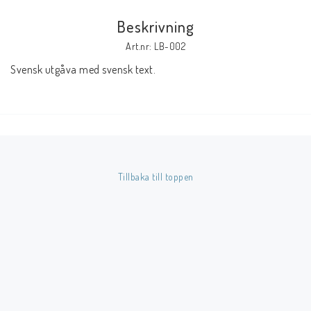
Beskrivning
Butik på Tradera.com
Art.nr: LB-002
Svensk utgåva med svensk text.
Kontaktformulär
Inkl. Moms
____________________________________________________________________________
Betala enkelt i förskott till konto i Nordea eller med Swish.
Tillbaka till toppen