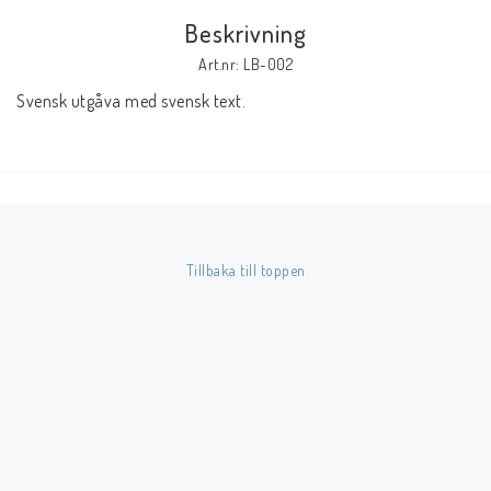
Beskrivning
Butik på Tradera.com
Art.nr: LB-002
Svensk utgåva med svensk text.
Kontaktformulär
Inkl. Moms
____________________________________________________________________________
Betala enkelt i förskott till konto i Nordea eller med Swish.
Tillbaka till toppen