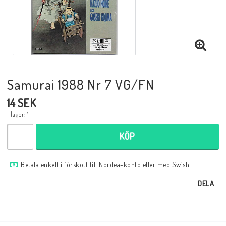
Musik
Mynt och Sedlar
Samlar- och Spelkort
Samurai 1988 Nr 7 VG/FN
14 SEK
Samlartillbehör
I lager: 1
KÖP
Serier Sverige
Betala enkelt i förskott till Nordea-konto eller med Swish
Serier USA
DELA
Tidskrifter