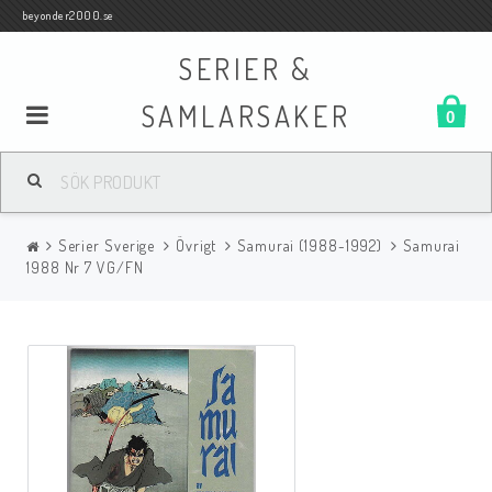
beyonder2000.se
SERIER &
SAMLARSAKER
0
Samlar- och Spelkort
Serier Sverige
Övrigt
Samurai (1988-1992)
Samurai
Serier
1988 Nr 7 VG/FN
Böcker
Film