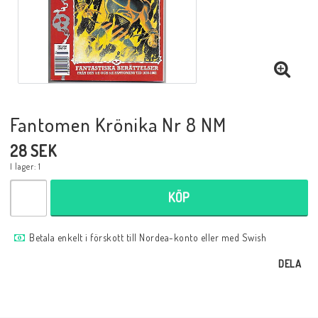
Musik
Mynt och Sedlar
Samlar- och Spelkort
Fantomen Krönika Nr 8 NM
28 SEK
Samlartillbehör
I lager: 1
KÖP
Serier Sverige
Betala enkelt i förskott till Nordea-konto eller med Swish
Serier USA
DELA
Tidskrifter