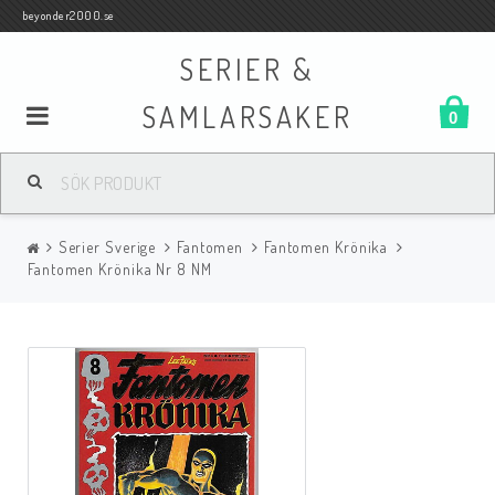
beyonder2000.se
SERIER &
SAMLARSAKER
0
Samlar- och Spelkort
Serier Sverige
Fantomen
Fantomen Krönika
Serier
Fantomen Krönika Nr 8 NM
Böcker
Film