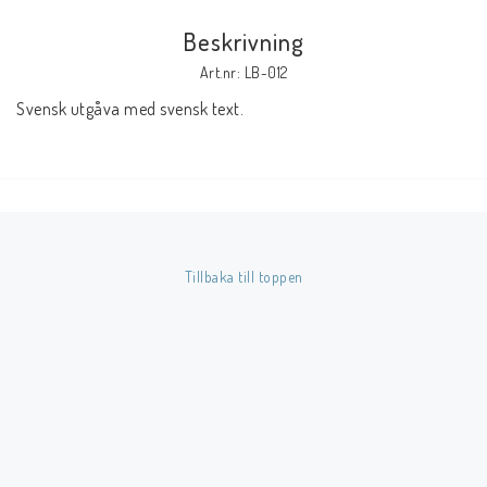
Beskrivning
Butik på Tradera.com
Art.nr: LB-012
Svensk utgåva med svensk text.
Kontaktformulär
Inkl. Moms
____________________________________________________________________________
Betala enkelt i förskott till konto i Nordea eller med Swish.
Tillbaka till toppen