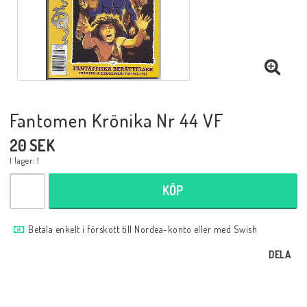
Musik
Mynt och Sedlar
Samlar- och Spelkort
Fantomen Krönika Nr 44 VF
20 SEK
Samlartillbehör
I lager: 1
KÖP
Serier Sverige
Betala enkelt i förskott till Nordea-konto eller med Swish
Serier USA
DELA
Tidskrifter