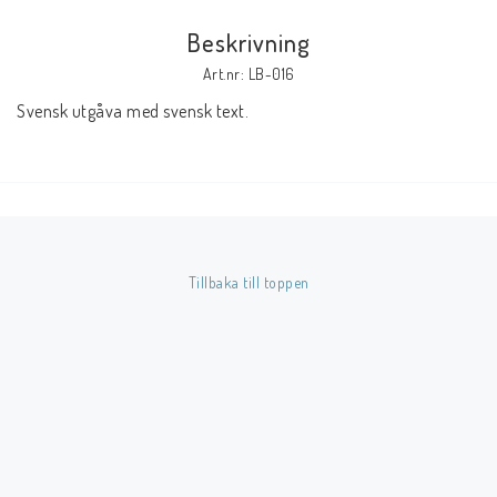
Beskrivning
Butik på Tradera.com
Art.nr: LB-016
Svensk utgåva med svensk text.
Kontaktformulär
Inkl. Moms
____________________________________________________________________________
Betala enkelt i förskott till konto i Nordea eller med Swish.
Tillbaka till toppen