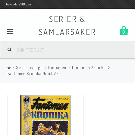
beyonder2000.se
SERIER &
SAMLARSAKER
0
Samlar- och Spelkort
Serier Sverige
Fantomen
Fantomen Krönika
Serier
Fantomen Krönika Nr 44 VF
Böcker
Film