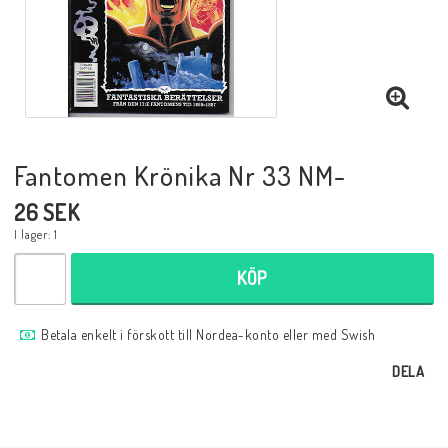
Musik
Mynt och Sedlar
Samlar- och Spelkort
Fantomen Krönika Nr 33 NM-
26 SEK
Samlartillbehör
I lager: 1
KÖP
Serier Sverige
Betala enkelt i förskott till Nordea-konto eller med Swish
Serier USA
DELA
Tidskrifter