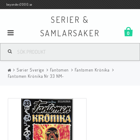
beyonder2000.se
SERIER &
SAMLARSAKER
0
Samlar- och Spelkort
Serier Sverige
Fantomen
Fantomen Krönika
Serier
Fantomen Krönika Nr 33 NM-
Böcker
Film