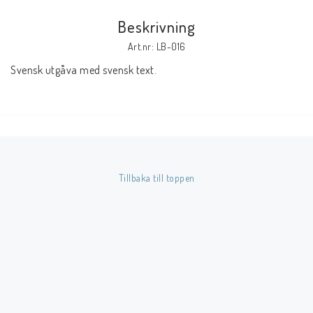
Beskrivning
Butik på Tradera.com
Art.nr: LB-016
Svensk utgåva med svensk text.
Kontaktformulär
Inkl. Moms
____________________________________________________________________________
Betala enkelt i förskott till konto i Nordea eller med Swish.
Tillbaka till toppen