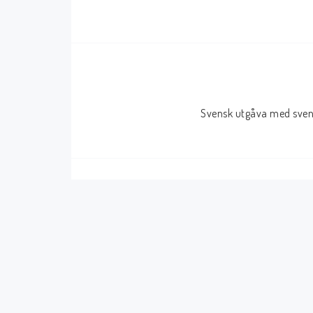
Serier Sverige
Serier USA
Album
GN/TP/HC
Buster
Charlton
Svensk utgåva med svens
Disney
Dark Horse
Fantomen
Dell
Klassiker
Dynamite
Knasen
Fantagraphics
Seriemagasinet
IDW
Superhjältar
MANGA
Tillbehör Serier
Tokyopop
Vuxenserier
Wildstorm
Western
Tillbehör Serier