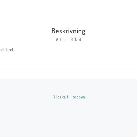
Tillbehör Serier
Tidskrifter
Beskrivning
Archie
Art.nr: LB-016
CrossGen
k text.
DC
DISNEY
Eclipse
Gold Key
Image
Tillbaka till toppen
Marvel
Viz
Övriga Förlag