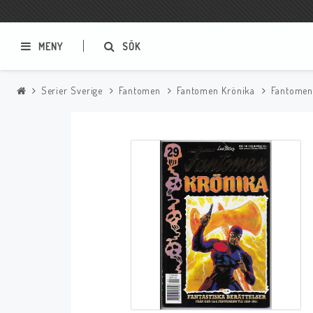
MENY
SÖK
Serier Sverige
Fantomen
Fantomen Krönika
Fantomen
Samlar- och Spelkort
Serier
Magic The Gathering
Sverige
USA Baknummer
USA Ny Import
Tillbehör
Musik
Mynt och Sedlar
CD
Mynt Sverige
Mynt Övriga Världen