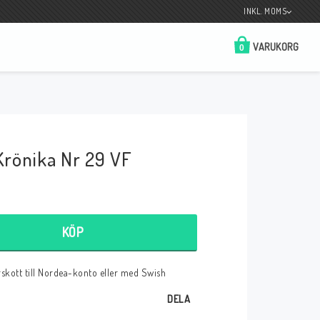
INKL. MOMS
VARUKORG
0
Butik på Tradera.com
Kontaktformulär
rönika Nr 29 VF
__________________________________________________________________
Betala enkelt i förskott till konto i Nordea
eller med Swish.
KÖP
örskott till Nordea-konto eller med Swish
r
DELA
 Spelkort