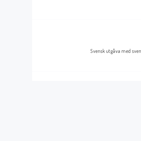
Serier Sverige
Serier USA
Album
GN/TP/HC
Buster
Charlton
Svensk utgåva med svens
Disney
Dark Horse
Fantomen
Dell
Klassiker
Dynamite
Knasen
Fantagraphics
Seriemagasinet
IDW
Superhjältar
MANGA
Tillbehör Serier
Tokyopop
Vuxenserier
Wildstorm
Western
Tillbehör Serier