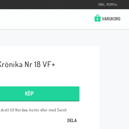
INKL. MOMS
VARUKORG
0
Butik på Tradera.com
Kontaktformulär
rönika Nr 18 VF+
__________________________________________________________________
Betala enkelt i förskott till konto i Nordea
eller med Swish.
KÖP
örskott till Nordea-konto eller med Swish
r
DELA
 Spelkort