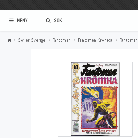
MENY
SÖK
Serier Sverige
Fantomen
Fantomen Krönika
Fantomen
Samlar- och Spelkort
Serier
Magic The Gathering
Sverige
USA Baknummer
USA Ny Import
Tillbehör
Musik
Mynt och Sedlar
CD
Mynt Sverige
Mynt Övriga Världen