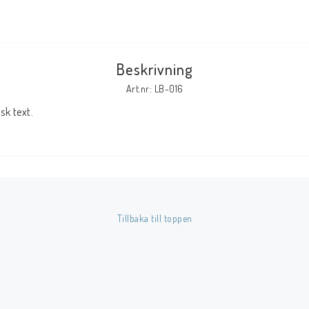
Tillbehör Serier
Tidskrifter
Beskrivning
Archie
Art.nr: LB-016
CrossGen
k text.
DC
DISNEY
Eclipse
Gold Key
Image
Tillbaka till toppen
Marvel
Viz
Övriga Förlag