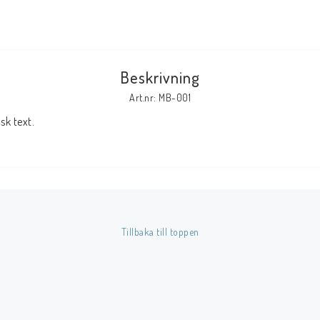
Tillbehör Serier
Tidskrifter
Beskrivning
Archie
Art.nr: MB-001
CrossGen
k text.
DC
DISNEY
Eclipse
Gold Key
Image
Tillbaka till toppen
Marvel
Viz
Övriga Förlag