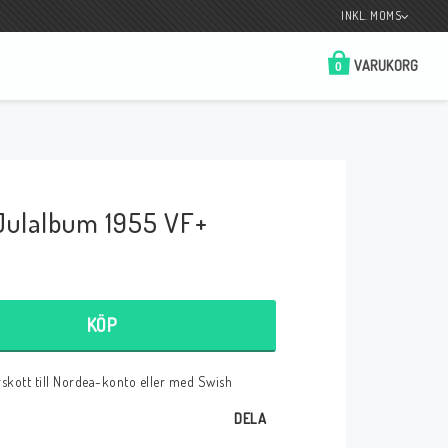
INKL. MOMS
VARUKORG
0
Butik på Tradera.com
Kontaktformulär
Julalbum 1955 VF+
__________________________________________________________________
Betala enkelt i förskott till konto i Nordea
eller med Swish.
KÖP
örskott till Nordea-konto eller med Swish
r
DELA
 Spelkort