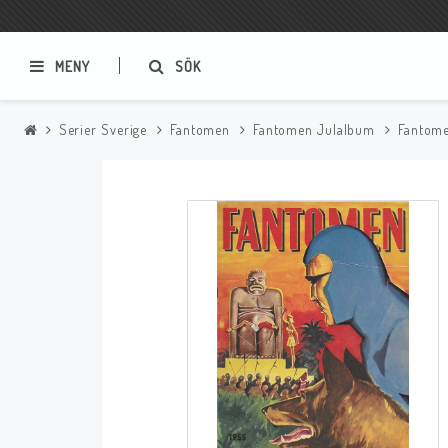
MENY
SÖK
Serier Sverige
Fantomen
Fantomen Julalbum
Fantome
Samlar- och Spelkort
Serier
Magic The Gathering
Sverige
USA Baknummer
USA Ny Import
Tillbehör
Musik
Mynt och Sedlar
CD
Mynt Sverige
Mynt Övriga Världen