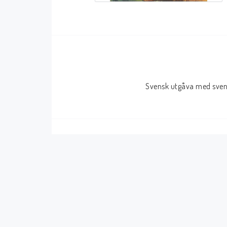
Serier Sverige
Serier USA
Album
GN/TP/HC
Buster
Charlton
Svensk utgåva med svens
Disney
Dark Horse
Fantomen
Dell
Klassiker
Dynamite
Knasen
Fantagraphics
Seriemagasinet
IDW
Superhjältar
MANGA
Tillbehör Serier
Tokyopop
Vuxenserier
Wildstorm
Western
Tillbehör Serier