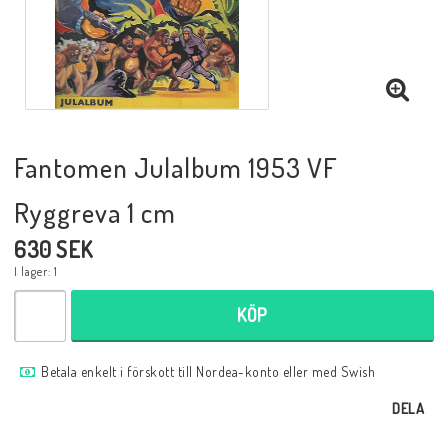
Musik
Mynt och Sedlar
Samlar- och Spelkort
Fantomen Julalbum 1953 VF
Ryggreva 1 cm
Samlartillbehör
630 SEK
I lager: 1
Serier Sverige
KÖP
Serier USA
Betala enkelt i förskott till Nordea-konto eller med Swish
DELA
Tidskrifter