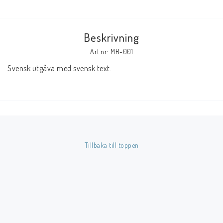
Butik på Tradera.com
Beskrivning
Kontaktformulär
Art.nr: MB-001
Svensk utgåva med svensk text.
Inkl. Moms
____________________________________________________________________________
Betala enkelt i förskott till konto i Nordea eller med Swish.
Tillbaka till toppen