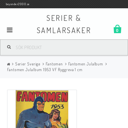
beyonder2000.se
SERIER &
SAMLARSAKER
0
Samlar- och Spelkort
Serier Sverige
Fantomen
Fantomen Julalbum
Serier
Fantomen Julalbum 1953 VF Ryggreva 1 cm
Böcker
Film