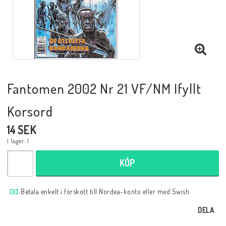
Musik
Mynt och Sedlar
Samlar- och Spelkort
Fantomen 2002 Nr 21 VF/NM Ifyllt
Korsord
Samlartillbehör
14 SEK
I lager: 1
Serier Sverige
KÖP
Serier USA
Betala enkelt i förskott till Nordea-konto eller med Swish
DELA
Tidskrifter