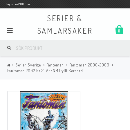
beyonder2000.se
SERIER &
SAMLARSAKER
0
Samlar- och Spelkort
Serier Sverige
Fantomen
Fantomen 2000-2009
Serier
Fantomen 2002 Nr 21 VF/NM Ifyllt Korsord
Böcker
Film