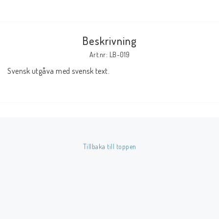
Butik på Tradera.com
Beskrivning
Kontaktformulär
Art.nr: LB-019
Inkl. Moms
Svensk utgåva med svensk text.
____________________________________________________________________________
Betala enkelt i förskott till konto i Nordea eller med Swish.
Tillbaka till toppen