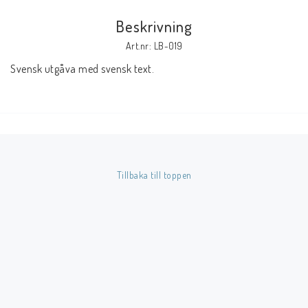
Beskrivning
Butik på Tradera.com
Art.nr: LB-019
Svensk utgåva med svensk text.
Kontaktformulär
Inkl. Moms
____________________________________________________________________________
Betala enkelt i förskott till konto i Nordea eller med Swish.
Tillbaka till toppen