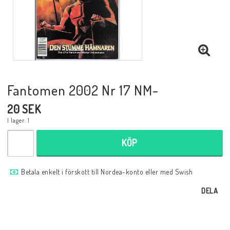
Musik
Mynt och Sedlar
Samlar- och Spelkort
Fantomen 2002 Nr 17 NM-
20 SEK
Samlartillbehör
I lager: 1
KÖP
Serier Sverige
Betala enkelt i förskott till Nordea-konto eller med Swish
Serier USA
DELA
Tidskrifter