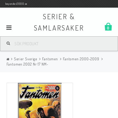
beyonder2000.se
SERIER &
SAMLARSAKER
0
Samlar- och Spelkort
Serier Sverige
Fantomen
Fantomen 2000-2009
Serier
Fantomen 2002 Nr 17 NM-
Böcker
Film