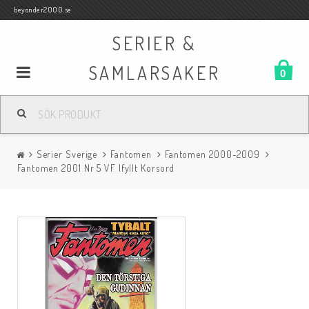
beyonder2000.se
SERIER &
SAMLARSAKER
0
Samlar- och Spelkort
Serier Sverige
Fantomen
Fantomen 2000-2009
Serier
Fantomen 2001 Nr 5 VF Ifyllt Korsord
Böcker
Film