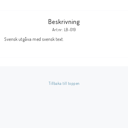
Butik på Tradera.com
Beskrivning
Kontaktformulär
Art.nr: LB-019
Svensk utgåva med svensk text.
Inkl. Moms
____________________________________________________________________________
Betala enkelt i förskott till konto i Nordea eller med Swish.
Tillbaka till toppen