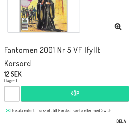
Musik
Mynt och Sedlar
Samlar- och Spelkort
Fantomen 2001 Nr 5 VF Ifyllt
Korsord
Samlartillbehör
12 SEK
I lager: 1
Serier Sverige
KÖP
Serier USA
Betala enkelt i förskott till Nordea-konto eller med Swish
DELA
Tidskrifter