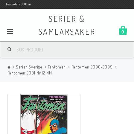
beyonder2000.se
SERIER &
SAMLARSAKER
0
Samlar- och Spelkort
Serier Sverige
Fantomen
Fantomen 2000-2009
Serier
Fantomen 2001 Nr 12 NM
Böcker
Film