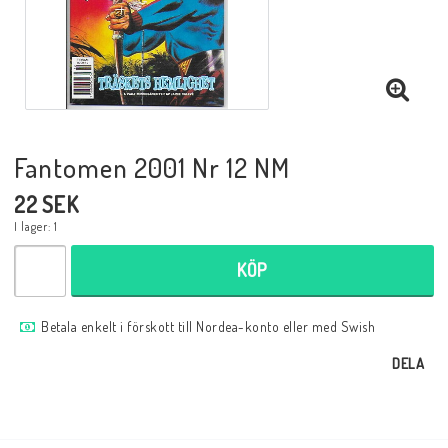
Musik
Mynt och Sedlar
Samlar- och Spelkort
Fantomen 2001 Nr 12 NM
22 SEK
Samlartillbehör
I lager: 1
KÖP
Serier Sverige
Betala enkelt i förskott till Nordea-konto eller med Swish
Serier USA
DELA
Tidskrifter