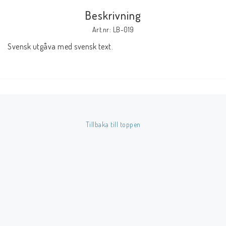
Beskrivning
Butik på Tradera.com
Art.nr: LB-019
Svensk utgåva med svensk text.
Kontaktformulär
Inkl. Moms
____________________________________________________________________________
Betala enkelt i förskott till konto i Nordea eller med Swish.
Tillbaka till toppen