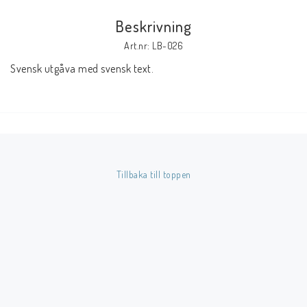
Beskrivning
Butik på Tradera.com
Art.nr: LB-026
Svensk utgåva med svensk text.
Kontaktformulär
Inkl. Moms
____________________________________________________________________________
Betala enkelt i förskott till konto i Nordea eller med Swish.
Tillbaka till toppen