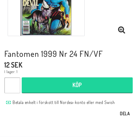
Musik
Mynt och Sedlar
Samlar- och Spelkort
Fantomen 1999 Nr 24 FN/VF
12 SEK
Samlartillbehör
I lager: 1
KÖP
Serier Sverige
Betala enkelt i förskott till Nordea-konto eller med Swish
Serier USA
DELA
Tidskrifter