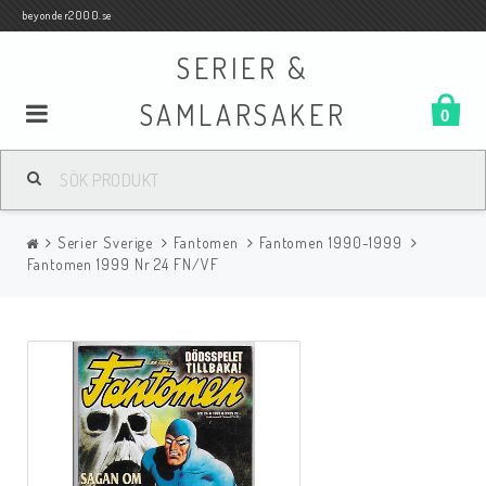
beyonder2000.se
SERIER &
SAMLARSAKER
0
Samlar- och Spelkort
Serier Sverige
Fantomen
Fantomen 1990-1999
Serier
Fantomen 1999 Nr 24 FN/VF
Böcker
Film