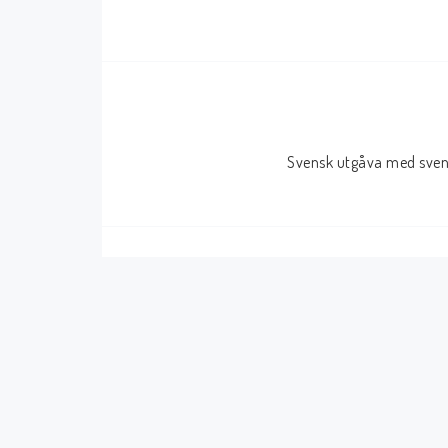
Serier Sverige
Serier USA
Album
GN/TP/HC
Buster
Charlton
Svensk utgåva med svens
Disney
Dark Horse
Fantomen
Dell
Klassiker
Dynamite
Knasen
Fantagraphics
Seriemagasinet
IDW
Superhjältar
MANGA
Tillbehör Serier
Tokyopop
Vuxenserier
Wildstorm
Western
Tillbehör Serier