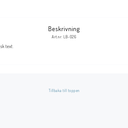
Tillbehör Serier
Tidskrifter
Beskrivning
Archie
Art.nr: LB-026
CrossGen
k text.
DC
DISNEY
Eclipse
Gold Key
Image
Tillbaka till toppen
Marvel
Viz
Övriga Förlag