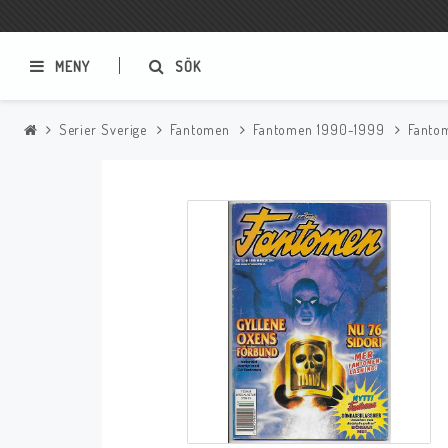
MENY
SÖK
Serier Sverige
Fantomen
Fantomen 1990-1999
Fanto
Samlar- och Spelkort
Serier
Magic The Gathering
Sverige
USA Baknummer
USA Ny Import
Tillbehör
Musik
Mynt och Sedlar
CD
Mynt Sverige
Mynt Övriga Världen