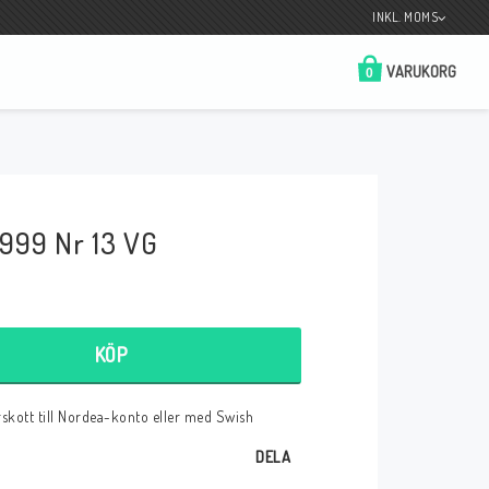
INKL. MOMS
VARUKORG
0
Butik på Tradera.com
Kontaktformulär
999 Nr 13 VG
__________________________________________________________________
Betala enkelt i förskott till konto i Nordea
eller med Swish.
KÖP
örskott till Nordea-konto eller med Swish
r
DELA
 Spelkort