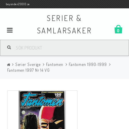
beyonder2000.se
SERIER &
SAMLARSAKER
0
Samlar- och Spelkort
Serier Sverige
Fantomen
Fantomen 1990-1999
Serier
Fantomen 1997 Nr 14 VG
Böcker
Film