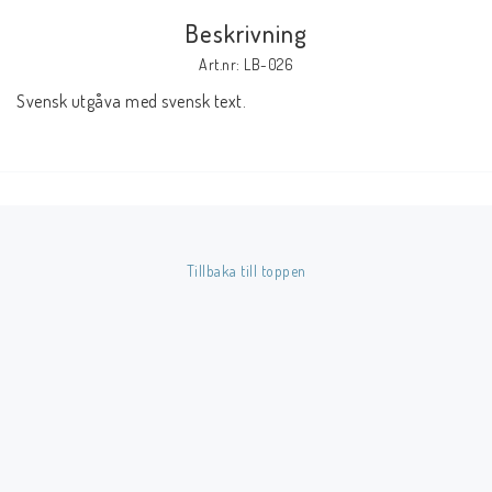
Beskrivning
Butik på Tradera.com
Art.nr: LB-026
Svensk utgåva med svensk text.
Kontaktformulär
Inkl. Moms
____________________________________________________________________________
Betala enkelt i förskott till konto i Nordea eller med Swish.
Tillbaka till toppen