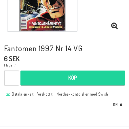
Musik
Mynt och Sedlar
Samlar- och Spelkort
Fantomen 1997 Nr 14 VG
6 SEK
Samlartillbehör
I lager: 1
KÖP
Serier Sverige
Betala enkelt i förskott till Nordea-konto eller med Swish
Serier USA
DELA
Tidskrifter