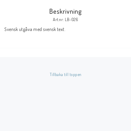
Beskrivning
Butik på Tradera.com
Art.nr: LB-026
Svensk utgåva med svensk text.
Kontaktformulär
Inkl. Moms
____________________________________________________________________________
Betala enkelt i förskott till konto i Nordea eller med Swish.
Tillbaka till toppen