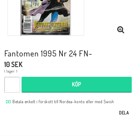
Musik
Mynt och Sedlar
Samlar- och Spelkort
Fantomen 1995 Nr 24 FN-
10 SEK
Samlartillbehör
I lager: 1
KÖP
Serier Sverige
Betala enkelt i förskott till Nordea-konto eller med Swish
Serier USA
DELA
Tidskrifter