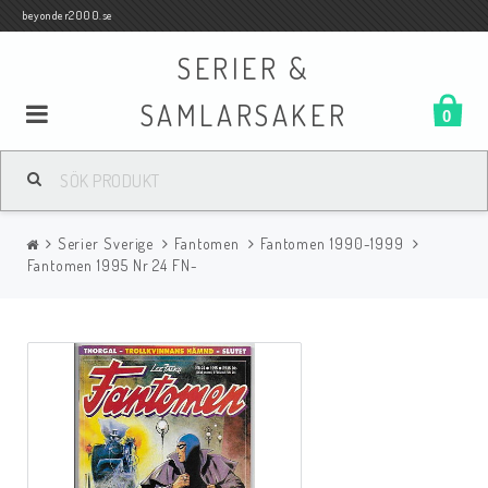
beyonder2000.se
SERIER &
SAMLARSAKER
0
Samlar- och Spelkort
Serier Sverige
Fantomen
Fantomen 1990-1999
Serier
Fantomen 1995 Nr 24 FN-
Böcker
Film