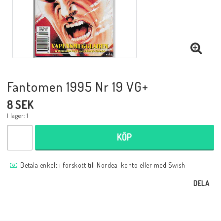
Musik
Mynt och Sedlar
Samlar- och Spelkort
Fantomen 1995 Nr 19 VG+
8 SEK
Samlartillbehör
I lager: 1
KÖP
Serier Sverige
Betala enkelt i förskott till Nordea-konto eller med Swish
Serier USA
DELA
Tidskrifter