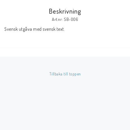
Beskrivning
Butik på Tradera.com
Art.nr: SB-006
Svensk utgåva med svensk text.
Kontaktformulär
Inkl. Moms
____________________________________________________________________________
Betala enkelt i förskott till konto i Nordea eller med Swish.
Tillbaka till toppen