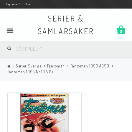
beyonder2000.se
SERIER &
SAMLARSAKER
0
Samlar- och Spelkort
Serier Sverige
Fantomen
Fantomen 1990-1999
Serier
Fantomen 1995 Nr 19 VG+
Böcker
Film