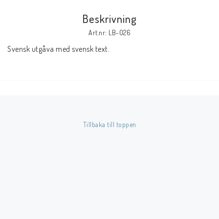
Beskrivning
Butik på Tradera.com
Art.nr: LB-026
Svensk utgåva med svensk text.
Kontaktformulär
Inkl. Moms
____________________________________________________________________________
Betala enkelt i förskott till konto i Nordea eller med Swish.
Tillbaka till toppen