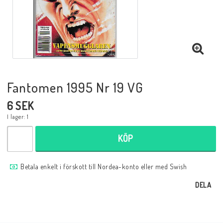
Musik
Mynt och Sedlar
Samlar- och Spelkort
Fantomen 1995 Nr 19 VG
6 SEK
Samlartillbehör
I lager: 1
KÖP
Serier Sverige
Betala enkelt i förskott till Nordea-konto eller med Swish
Serier USA
DELA
Tidskrifter