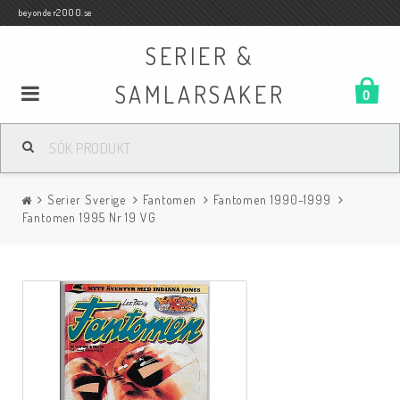
beyonder2000.se
SERIER &
SAMLARSAKER
0
Samlar- och Spelkort
Serier Sverige
Fantomen
Fantomen 1990-1999
Serier
Fantomen 1995 Nr 19 VG
Böcker
Film