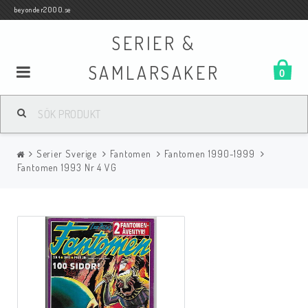
beyonder2000.se
SERIER &
SAMLARSAKER
0
Samlar- och Spelkort
Serier Sverige
Fantomen
Fantomen 1990-1999
Serier
Fantomen 1993 Nr 4 VG
Böcker
Film