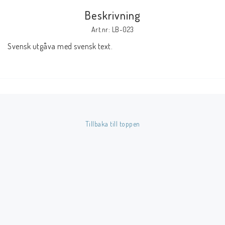
Beskrivning
Butik på Tradera.com
Art.nr: LB-023
Svensk utgåva med svensk text.
Kontaktformulär
Inkl. Moms
____________________________________________________________________________
Betala enkelt i förskott till konto i Nordea eller med Swish.
Tillbaka till toppen