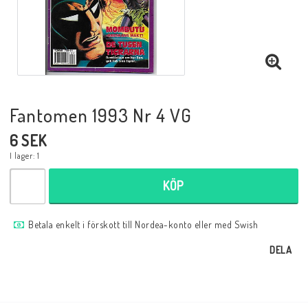
Musik
Mynt och Sedlar
Samlar- och Spelkort
Fantomen 1993 Nr 4 VG
6 SEK
Samlartillbehör
I lager: 1
KÖP
Serier Sverige
Betala enkelt i förskott till Nordea-konto eller med Swish
Serier USA
DELA
Tidskrifter