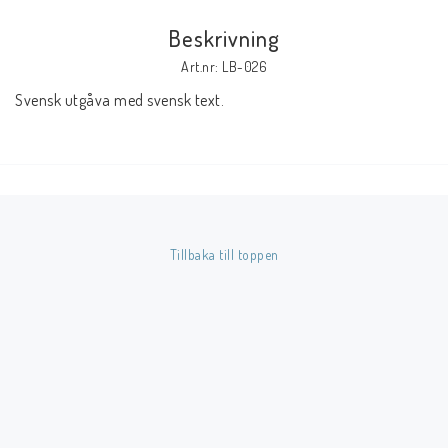
Beskrivning
Butik på Tradera.com
Art.nr: LB-026
Svensk utgåva med svensk text.
Kontaktformulär
Inkl. Moms
____________________________________________________________________________
Betala enkelt i förskott till konto i Nordea eller med Swish.
Tillbaka till toppen