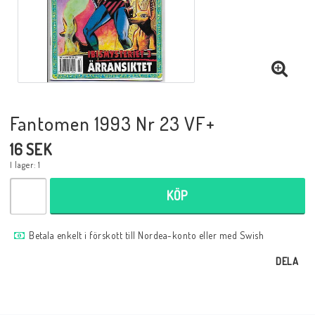
Musik
Mynt och Sedlar
Samlar- och Spelkort
Fantomen 1993 Nr 23 VF+
16 SEK
Samlartillbehör
I lager: 1
KÖP
Serier Sverige
Betala enkelt i förskott till Nordea-konto eller med Swish
Serier USA
DELA
Tidskrifter