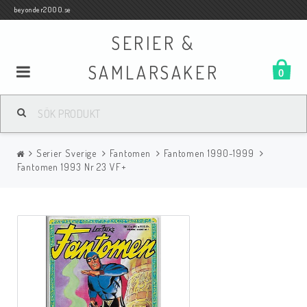
beyonder2000.se
SERIER &
SAMLARSAKER
0
Samlar- och Spelkort
Serier Sverige
Fantomen
Fantomen 1990-1999
Serier
Fantomen 1993 Nr 23 VF+
Böcker
Film