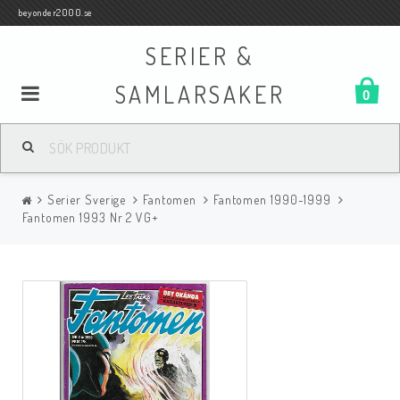
beyonder2000.se
SERIER &
SAMLARSAKER
0
Samlar- och Spelkort
Serier Sverige
Fantomen
Fantomen 1990-1999
Serier
Fantomen 1993 Nr 2 VG+
Böcker
Film