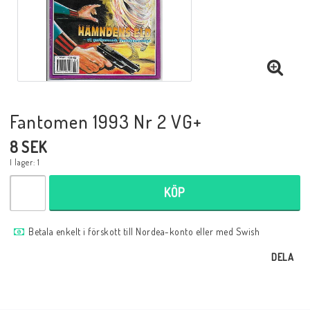
Musik
Mynt och Sedlar
Samlar- och Spelkort
Fantomen 1993 Nr 2 VG+
8 SEK
Samlartillbehör
I lager: 1
KÖP
Serier Sverige
Betala enkelt i förskott till Nordea-konto eller med Swish
Serier USA
DELA
Tidskrifter