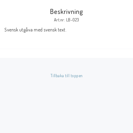
Beskrivning
Butik på Tradera.com
Art.nr: LB-023
Svensk utgåva med svensk text.
Kontaktformulär
Inkl. Moms
____________________________________________________________________________
Betala enkelt i förskott till konto i Nordea eller med Swish.
Tillbaka till toppen