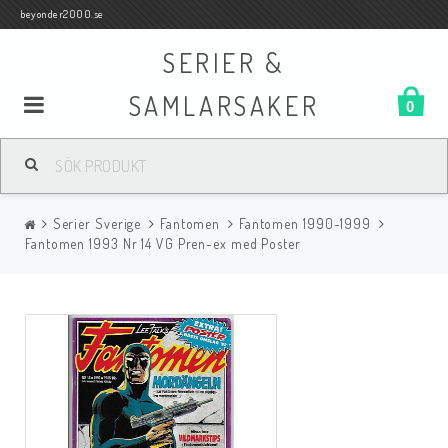
beyonder2000.se
SERIER &
SAMLARSAKER
0
Samlar- och Spelkort
Serier Sverige
Fantomen
Fantomen 1990-1999
Serier
Fantomen 1993 Nr 14 VG Pren-ex med Poster
Böcker
Film