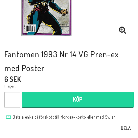
Musik
Mynt och Sedlar
Samlar- och Spelkort
Fantomen 1993 Nr 14 VG Pren-ex
med Poster
Samlartillbehör
6 SEK
I lager: 1
Serier Sverige
KÖP
Serier USA
Betala enkelt i förskott till Nordea-konto eller med Swish
DELA
Tidskrifter