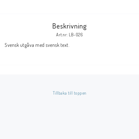
Butik på Tradera.com
Beskrivning
Kontaktformulär
Art.nr: LB-026
Inkl. Moms
Svensk utgåva med svensk text.
____________________________________________________________________________
Betala enkelt i förskott till konto i Nordea eller med Swish.
Tillbaka till toppen