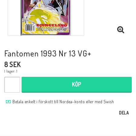
Musik
Mynt och Sedlar
Samlar- och Spelkort
Fantomen 1993 Nr 13 VG+
8 SEK
Samlartillbehör
I lager: 1
KÖP
Serier Sverige
Betala enkelt i förskott till Nordea-konto eller med Swish
Serier USA
DELA
Tidskrifter