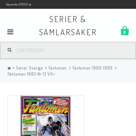
beyonder2000.se
SERIER &
SAMLARSAKER
0
Samlar- och Spelkort
Serier Sverige
Fantomen
Fantomen 1990-1999
Serier
Fantomen 1993 Nr 13 VG+
Böcker
Film