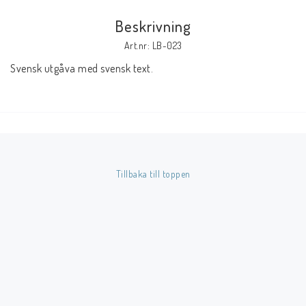
Beskrivning
Butik på Tradera.com
Art.nr: LB-023
Svensk utgåva med svensk text.
Kontaktformulär
Inkl. Moms
____________________________________________________________________________
Betala enkelt i förskott till konto i Nordea eller med Swish.
Tillbaka till toppen