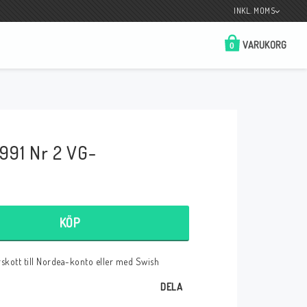
INKL. MOMS
VARUKORG
0
Butik på Tradera.com
Kontaktformulär
991 Nr 2 VG-
__________________________________________________________________
Betala enkelt i förskott till konto i Nordea
eller med Swish.
KÖP
örskott till Nordea-konto eller med Swish
r
DELA
 Spelkort