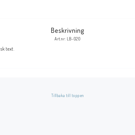
Tillbehör Serier
Tidskrifter
Beskrivning
Archie
Art.nr: LB-020
CrossGen
k text.
DC
DISNEY
Eclipse
Gold Key
Image
Tillbaka till toppen
Marvel
Viz
Övriga Förlag