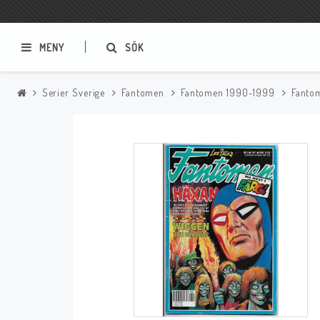
MENY
SÖK
Serier Sverige
Fantomen
Fantomen 1990-1999
Fanto
Samlar- och Spelkort
Serier
Magic The Gathering
Sverige
USA Baknummer
USA Ny Import
Tillbehör
Musik
Mynt och Sedlar
CD
Mynt Sverige
Mynt Övriga Världen