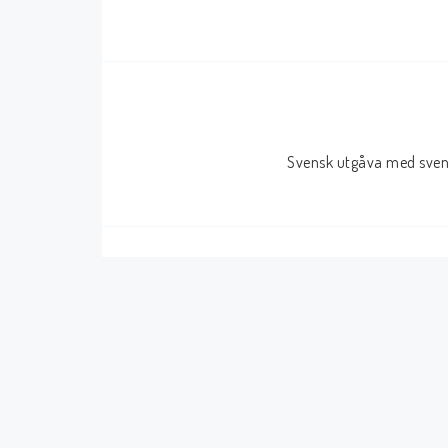
Serier Sverige
Serier USA
Album
GN/TP/HC
Buster
Charlton
Svensk utgåva med svens
Disney
Dark Horse
Fantomen
Dell
Klassiker
Dynamite
Knasen
Fantagraphics
Seriemagasinet
IDW
Superhjältar
MANGA
Tillbehör Serier
Tokyopop
Vuxenserier
Wildstorm
Western
Tillbehör Serier