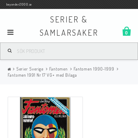
beyonder2000.se
SERIER &
SAMLARSAKER
0
Samlar- och Spelkort
Serier Sverige
Fantomen
Fantomen 1990-1999
Serier
Fantomen 1991 Nr 17 VG+ med Bilaga
Böcker
Film