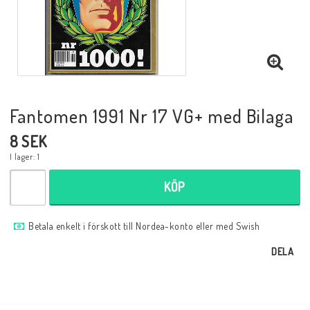
Musik
Mynt och Sedlar
Samlar- och Spelkort
Fantomen 1991 Nr 17 VG+ med Bilaga
8 SEK
Samlartillbehör
I lager: 1
KÖP
Serier Sverige
Betala enkelt i förskott till Nordea-konto eller med Swish
Serier USA
DELA
Tidskrifter