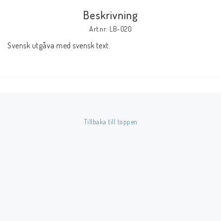
Beskrivning
Butik på Tradera.com
Art.nr: LB-020
Svensk utgåva med svensk text.
Kontaktformulär
Inkl. Moms
____________________________________________________________________________
Betala enkelt i förskott till konto i Nordea eller med Swish.
Tillbaka till toppen