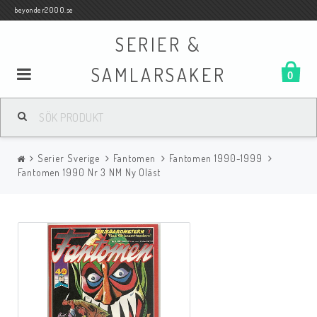
beyonder2000.se
SERIER &
SAMLARSAKER
0
Samlar- och Spelkort
Serier Sverige
Fantomen
Fantomen 1990-1999
Serier
Fantomen 1990 Nr 3 NM Ny Oläst
Böcker
Film