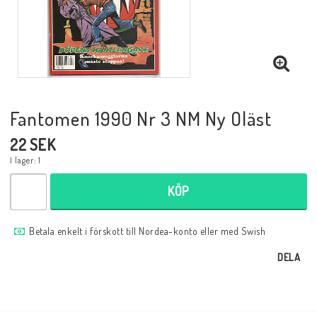
Musik
Mynt och Sedlar
Samlar- och Spelkort
Fantomen 1990 Nr 3 NM Ny Oläst
22 SEK
Samlartillbehör
I lager: 1
KÖP
Serier Sverige
Betala enkelt i förskott till Nordea-konto eller med Swish
Serier USA
DELA
Tidskrifter