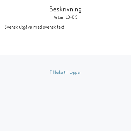
Beskrivning
Butik på Tradera.com
Art.nr: LB-015
Svensk utgåva med svensk text.
Kontaktformulär
Inkl. Moms
____________________________________________________________________________
Betala enkelt i förskott till konto i Nordea eller med Swish.
Tillbaka till toppen