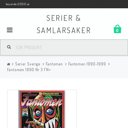
beyonder2000.se
SERIER &
SAMLARSAKER
0
Samlar- och Spelkort
Serier Sverige
Fantomen
Fantomen 1990-1999
Serier
Fantomen 1990 Nr 3 FN+
Böcker
Film