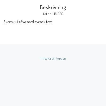
Beskrivning
Butik på Tradera.com
Art.nr: LB-020
Svensk utgåva med svensk text.
Kontaktformulär
Inkl. Moms
____________________________________________________________________________
Betala enkelt i förskott till konto i Nordea eller med Swish.
Tillbaka till toppen