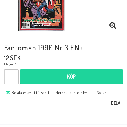
Musik
Mynt och Sedlar
Samlar- och Spelkort
Fantomen 1990 Nr 3 FN+
12 SEK
Samlartillbehör
I lager: 1
KÖP
Serier Sverige
Betala enkelt i förskott till Nordea-konto eller med Swish
Serier USA
DELA
Tidskrifter