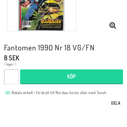
Musik
Mynt och Sedlar
Samlar- och Spelkort
Fantomen 1990 Nr 18 VG/FN
8 SEK
Samlartillbehör
I lager: 1
KÖP
Serier Sverige
Betala enkelt i förskott till Nordea-konto eller med Swish
Serier USA
DELA
Tidskrifter