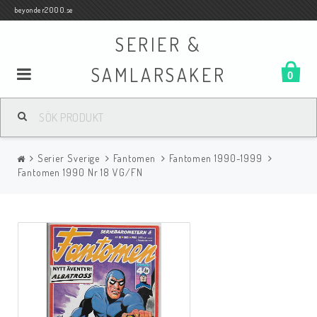
beyonder2000.se
SERIER &
SAMLARSAKER
0
Samlar- och Spelkort
Serier Sverige
Fantomen
Fantomen 1990-1999
Serier
Fantomen 1990 Nr 18 VG/FN
Böcker
Film