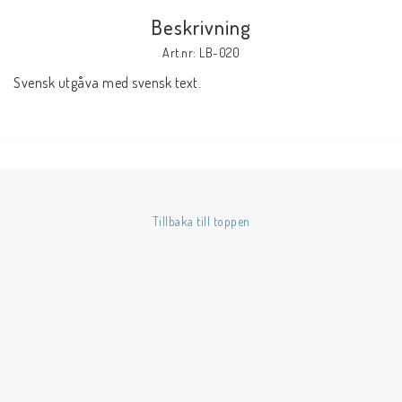
Beskrivning
Butik på Tradera.com
Art.nr: LB-020
Svensk utgåva med svensk text.
Kontaktformulär
Inkl. Moms
____________________________________________________________________________
Betala enkelt i förskott till konto i Nordea eller med Swish.
Tillbaka till toppen