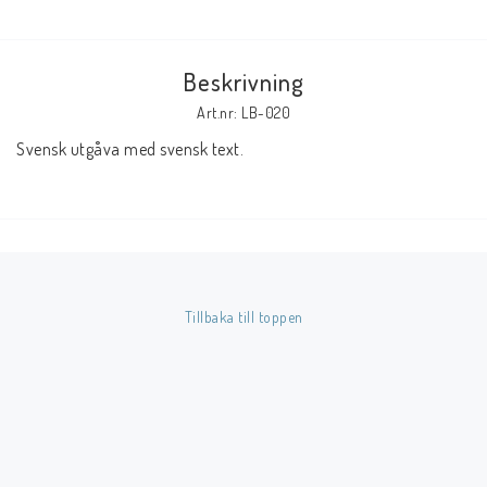
Butik på Tradera.com
Beskrivning
Kontaktformulär
Art.nr: LB-020
Svensk utgåva med svensk text.
Inkl. Moms
____________________________________________________________________________
Betala enkelt i förskott till konto i Nordea eller med Swish.
Tillbaka till toppen