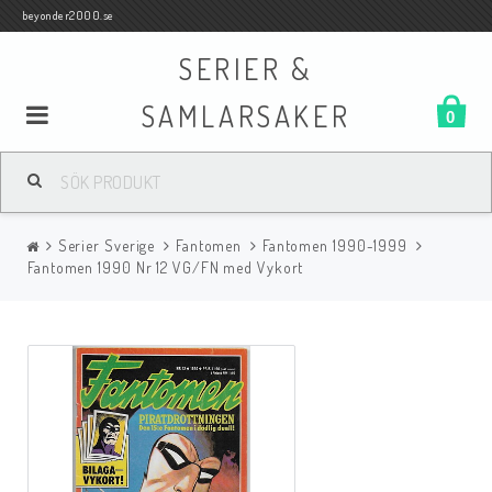
beyonder2000.se
SERIER &
SAMLARSAKER
0
Samlar- och Spelkort
Serier Sverige
Fantomen
Fantomen 1990-1999
Serier
Fantomen 1990 Nr 12 VG/FN med Vykort
Böcker
Film