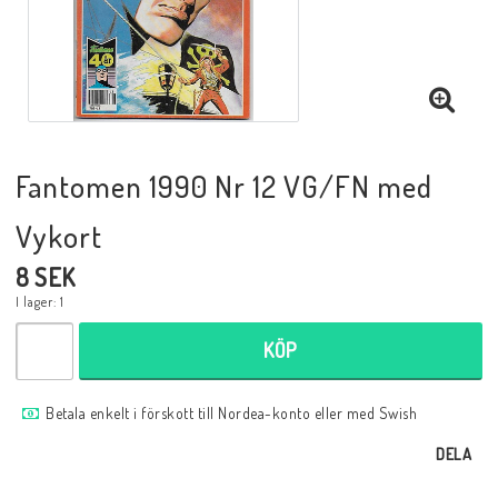
Musik
Mynt och Sedlar
Samlar- och Spelkort
Fantomen 1990 Nr 12 VG/FN med
Vykort
Samlartillbehör
8 SEK
I lager: 1
Serier Sverige
KÖP
Serier USA
Betala enkelt i förskott till Nordea-konto eller med Swish
DELA
Tidskrifter