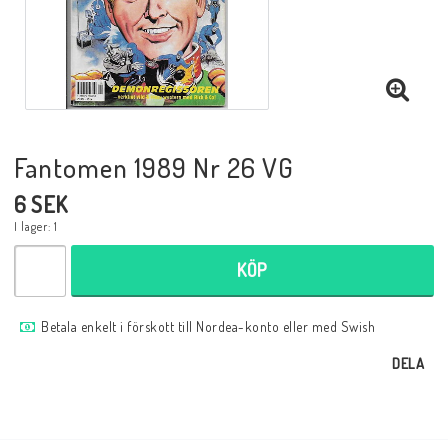
Musik
Mynt och Sedlar
Samlar- och Spelkort
Fantomen 1989 Nr 26 VG
6 SEK
Samlartillbehör
I lager: 1
KÖP
Serier Sverige
Betala enkelt i förskott till Nordea-konto eller med Swish
Serier USA
DELA
Tidskrifter