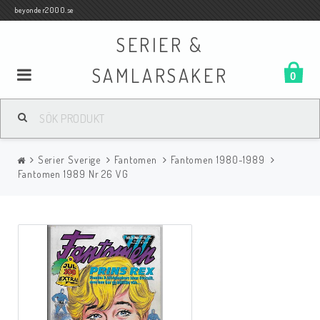
beyonder2000.se
SERIER &
SAMLARSAKER
0
Samlar- och Spelkort
Serier Sverige
Fantomen
Fantomen 1980-1989
Serier
Fantomen 1989 Nr 26 VG
Böcker
Film