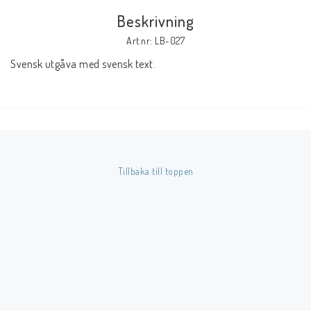
Beskrivning
Butik på Tradera.com
Art.nr: LB-027
Svensk utgåva med svensk text.
Kontaktformulär
Inkl. Moms
____________________________________________________________________________
Betala enkelt i förskott till konto i Nordea eller med Swish.
Tillbaka till toppen