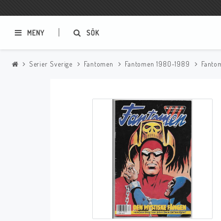
MENY
SÖK
Serier Sverige
Fantomen
Fantomen 1980-1989
Fanto
Samlar- och Spelkort
Serier
Magic The Gathering
Sverige
USA Baknummer
USA Ny Import
Tillbehör
Musik
Mynt och Sedlar
CD
Mynt Sverige
Mynt Övriga Världen