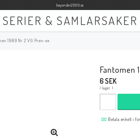
beyonder2000.se
SERIER & SAMLARSAKER
men 1989 Nr 2 VG Pren-ex
Böcker
Film
Böcker Engelska
Blu-ray
Fantomen 1
Böcker Svenska
DVD
6 SEK
I lager: 1
Samlar- och Spelkort
Samlartillbehör
Betala enkelt i f
Tillbehör Samlar- och Spelkort
Tillbehör Mynt & Sedla
Tillbehör Samlar- och