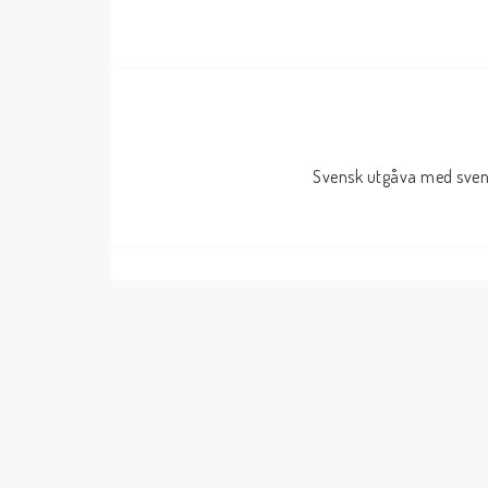
Serier Sverige
Serier USA
Album
GN/TP/HC
Buster
Charlton
Svensk utgåva med svens
Disney
Dark Horse
Fantomen
Dell
Klassiker
Dynamite
Knasen
Fantagraphics
Seriemagasinet
IDW
Superhjältar
MANGA
Tillbehör Serier
Tokyopop
Vuxenserier
Wildstorm
Western
Tillbehör Serier