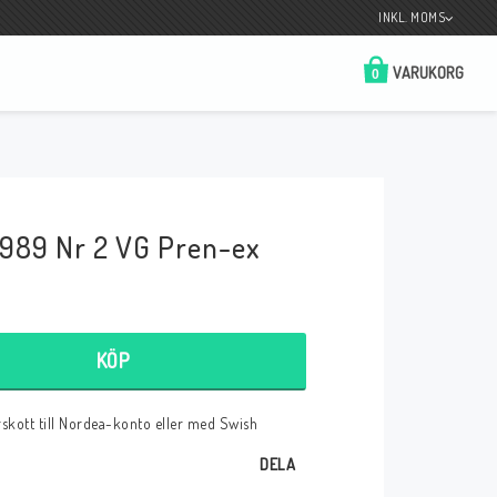
INKL. MOMS
VARUKORG
0
Butik på Tradera.com
Kontaktformulär
989 Nr 2 VG Pren-ex
__________________________________________________________________
Betala enkelt i förskott till konto i Nordea
eller med Swish.
KÖP
örskott till Nordea-konto eller med Swish
r
DELA
 Spelkort