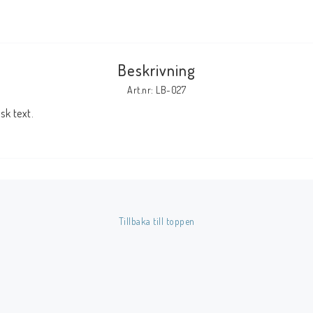
Tillbehör Serier
Tidskrifter
Beskrivning
Archie
Art.nr: LB-027
CrossGen
k text.
DC
DISNEY
Eclipse
Gold Key
Image
Tillbaka till toppen
Marvel
Viz
Övriga Förlag