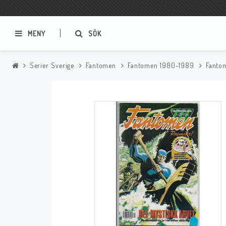
MENY
SÖK
Serier Sverige
Fantomen
Fantomen 1980-1989
Fanto
Samlar- och Spelkort
Serier
Magic The Gathering
Sverige
USA Baknummer
USA Ny Import
Tillbehör
Musik
Mynt och Sedlar
CD
Mynt Sverige
Mynt Övriga Världen