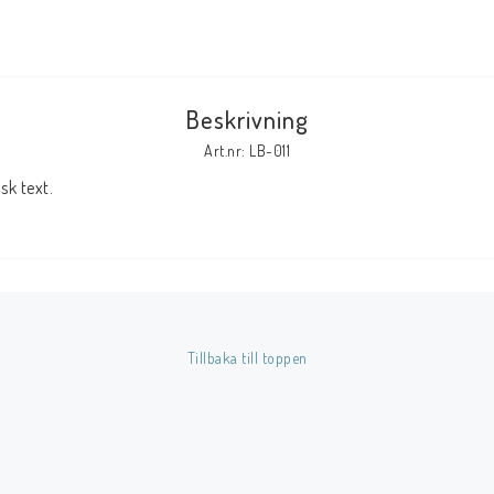
Tillbehör Serier
Tidskrifter
Beskrivning
Archie
Art.nr: LB-011
CrossGen
k text.
DC
DISNEY
Eclipse
Gold Key
Image
Tillbaka till toppen
Marvel
Viz
Övriga Förlag