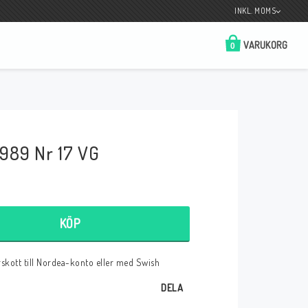
INKL. MOMS
VARUKORG
0
Butik på Tradera.com
Kontaktformulär
989 Nr 17 VG
__________________________________________________________________
Betala enkelt i förskott till konto i Nordea
eller med Swish.
KÖP
örskott till Nordea-konto eller med Swish
r
DELA
 Spelkort