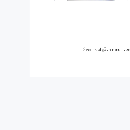
Serier Sverige
Serier USA
Album
GN/TP/HC
Buster
Charlton
Svensk utgåva med svens
Disney
Dark Horse
Fantomen
Dell
Klassiker
Dynamite
Knasen
Fantagraphics
Seriemagasinet
IDW
Superhjältar
MANGA
Tillbehör Serier
Tokyopop
Vuxenserier
Wildstorm
Western
Tillbehör Serier