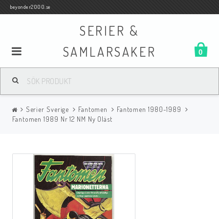
beyonder2000.se
SERIER &
SAMLARSAKER
0
Samlar- och Spelkort
Serier Sverige
Fantomen
Fantomen 1980-1989
Serier
Fantomen 1989 Nr 12 NM Ny Oläst
Böcker
Film