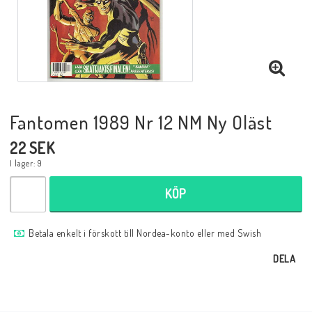
Musik
Mynt och Sedlar
Samlar- och Spelkort
Fantomen 1989 Nr 12 NM Ny Oläst
22 SEK
Samlartillbehör
I lager: 9
KÖP
Serier Sverige
Betala enkelt i förskott till Nordea-konto eller med Swish
Serier USA
DELA
Tidskrifter