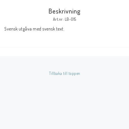
Beskrivning
Butik på Tradera.com
Art.nr: LB-015
Svensk utgåva med svensk text.
Kontaktformulär
Inkl. Moms
____________________________________________________________________________
Betala enkelt i förskott till konto i Nordea eller med Swish.
Tillbaka till toppen