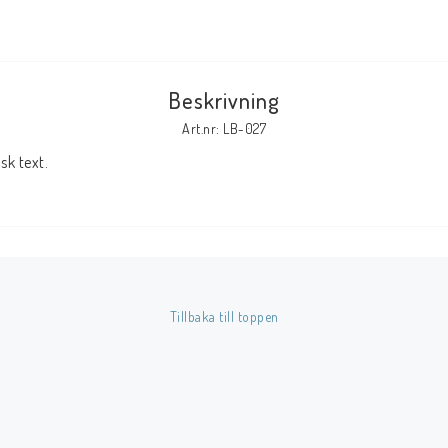
Tillbehör Serier
Tidskrifter
Beskrivning
Archie
Art.nr: LB-027
CrossGen
k text.
DC
DISNEY
Eclipse
Gold Key
Image
Tillbaka till toppen
Marvel
Viz
Övriga Förlag