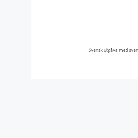
Serier Sverige
Serier USA
Album
GN/TP/HC
Buster
Charlton
Svensk utgåva med svens
Disney
Dark Horse
Fantomen
Dell
Klassiker
Dynamite
Knasen
Fantagraphics
Seriemagasinet
IDW
Superhjältar
MANGA
Tillbehör Serier
Tokyopop
Vuxenserier
Wildstorm
Western
Tillbehör Serier