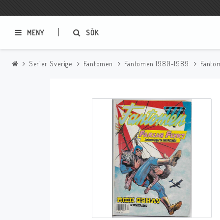
MENY
SÖK
Serier Sverige
Fantomen
Fantomen 1980-1989
Fanto
Samlar- och Spelkort
Serier
Magic The Gathering
Sverige
USA Baknummer
USA Ny Import
Tillbehör
Musik
Mynt och Sedlar
CD
Mynt Sverige
Mynt Övriga Världen