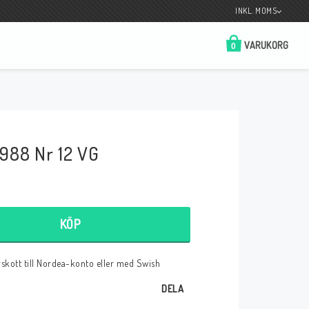
INKL. MOMS
VARUKORG
0
Butik på Tradera.com
Kontaktformulär
988 Nr 12 VG
__________________________________________________________________
Betala enkelt i förskott till konto i Nordea
eller med Swish.
KÖP
örskott till Nordea-konto eller med Swish
r
DELA
 Spelkort