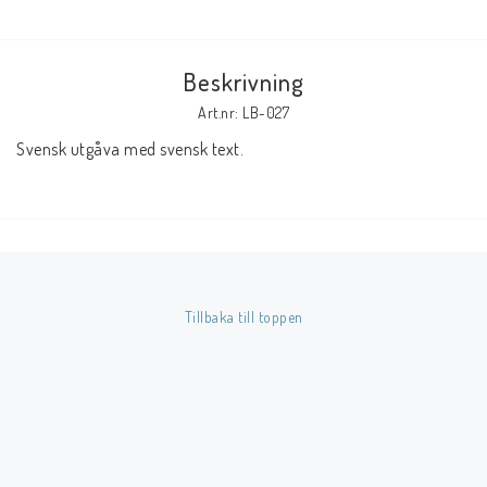
Butik på Tradera.com
Beskrivning
Kontaktformulär
Art.nr: LB-027
Svensk utgåva med svensk text.
Inkl. Moms
____________________________________________________________________________
Betala enkelt i förskott till konto i Nordea eller med Swish.
Tillbaka till toppen