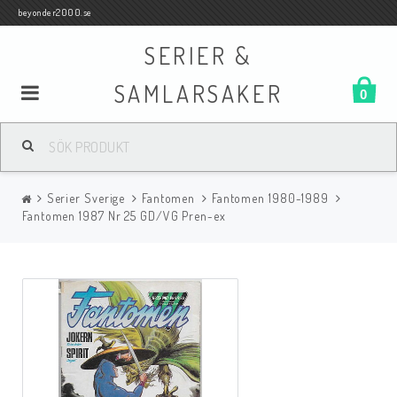
beyonder2000.se
SERIER &
SAMLARSAKER
0
Samlar- och Spelkort
Serier Sverige
Fantomen
Fantomen 1980-1989
Serier
Fantomen 1987 Nr 25 GD/VG Pren-ex
Böcker
Film