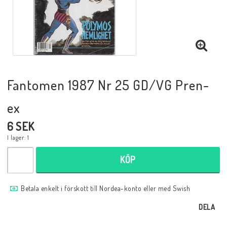
Musik
Mynt och Sedlar
Samlar- och Spelkort
Fantomen 1987 Nr 25 GD/VG Pren-
ex
Samlartillbehör
6 SEK
I lager: 1
Serier Sverige
KÖP
Serier USA
Betala enkelt i förskott till Nordea-konto eller med Swish
DELA
Tidskrifter