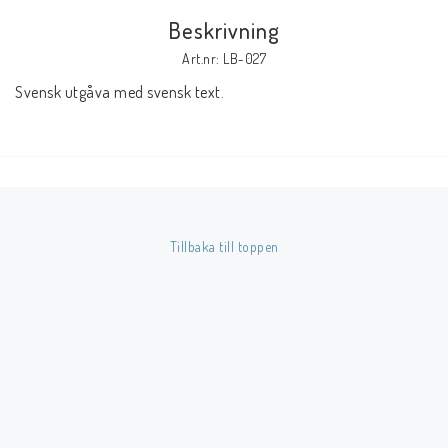
Beskrivning
Butik på Tradera.com
Art.nr: LB-027
Svensk utgåva med svensk text.
Kontaktformulär
Inkl. Moms
____________________________________________________________________________
Betala enkelt i förskott till konto i Nordea eller med Swish.
Tillbaka till toppen