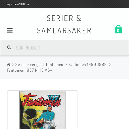
beyonder2000.se
SERIER &
SAMLARSAKER
0
Samlar- och Spelkort
Serier Sverige
Fantomen
Fantomen 1980-1989
Serier
Fantomen 1987 Nr 13 VG+
Böcker
Film