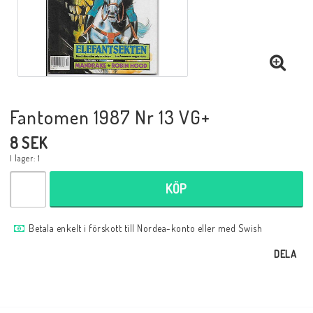
Musik
Mynt och Sedlar
Samlar- och Spelkort
Fantomen 1987 Nr 13 VG+
8 SEK
Samlartillbehör
I lager: 1
KÖP
Serier Sverige
Betala enkelt i förskott till Nordea-konto eller med Swish
Serier USA
DELA
Tidskrifter