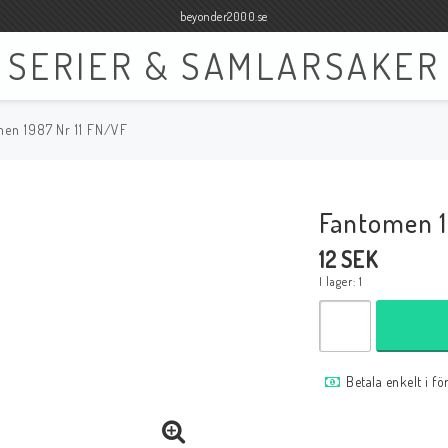
beyonder2000.se
SERIER & SAMLARSAKER
men 1987 Nr 11 FN/VF
Böcker
Film
Böcker Engelska
Blu-ray
Fantomen 1
Böcker Svenska
DVD
12 SEK
I lager: 1
Samlar- och Spelkort
Samlartillbehör
Betala enkelt i f
Tillbehör Samlar- och Spelkort
Tillbehör Mynt & Sedla
Tillbehör Samlar- och