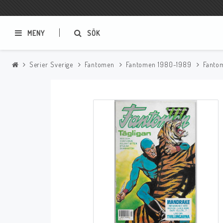
MENY
SÖK
Serier Sverige
Fantomen
Fantomen 1980-1989
Fanto
Samlar- och Spelkort
Serier
Magic The Gathering
Sverige
USA Baknummer
USA Ny Import
Tillbehör
Musik
Mynt och Sedlar
CD
Mynt Sverige
Mynt Övriga Världen