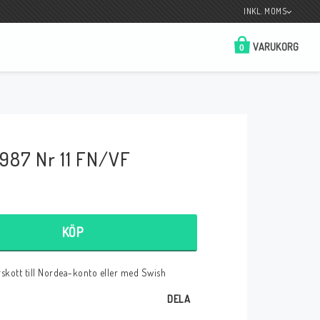
INKL. MOMS
VARUKORG
0
Butik på Tradera.com
Kontaktformulär
987 Nr 11 FN/VF
__________________________________________________________________
Betala enkelt i förskott till konto i Nordea
eller med Swish.
KÖP
örskott till Nordea-konto eller med Swish
r
DELA
 Spelkort