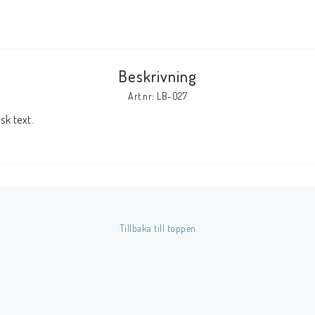
Tillbehör Serier
Tidskrifter
Beskrivning
Archie
Art.nr: LB-027
CrossGen
k text.
DC
DISNEY
Eclipse
Gold Key
Image
Tillbaka till toppen
Marvel
Viz
Övriga Förlag