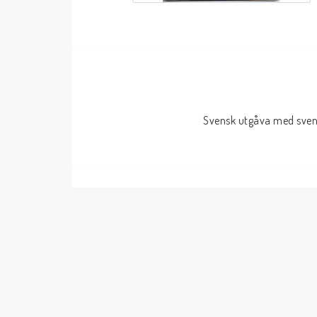
Serier Sverige
Serier USA
Album
GN/TP/HC
Buster
Charlton
Svensk utgåva med svens
Disney
Dark Horse
Fantomen
Dell
Klassiker
Dynamite
Knasen
Fantagraphics
Seriemagasinet
IDW
Superhjältar
MANGA
Tillbehör Serier
Tokyopop
Vuxenserier
Wildstorm
Western
Tillbehör Serier