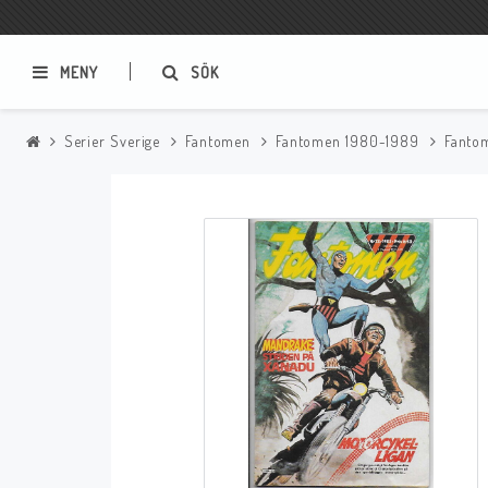
MENY
SÖK
Serier Sverige
Fantomen
Fantomen 1980-1989
Fanto
Samlar- och Spelkort
Serier
Magic The Gathering
Sverige
USA Baknummer
USA Ny Import
Tillbehör
Musik
Mynt och Sedlar
CD
Mynt Sverige
Mynt Övriga Världen