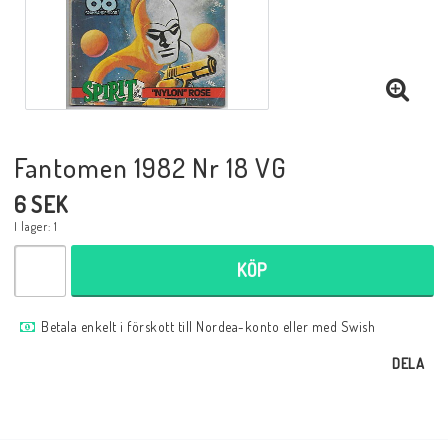
Musik
Mynt och Sedlar
Samlar- och Spelkort
Fantomen 1982 Nr 18 VG
6 SEK
Samlartillbehör
I lager: 1
KÖP
Serier Sverige
Betala enkelt i förskott till Nordea-konto eller med Swish
Serier USA
DELA
Tidskrifter