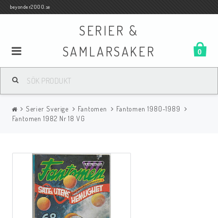
beyonder2000.se
SERIER &
SAMLARSAKER
0
Samlar- och Spelkort
Serier Sverige
Fantomen
Fantomen 1980-1989
Serier
Fantomen 1982 Nr 18 VG
Böcker
Film