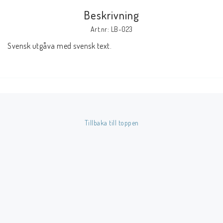
Beskrivning
Butik på Tradera.com
Art.nr: LB-023
Svensk utgåva med svensk text.
Kontaktformulär
Inkl. Moms
____________________________________________________________________________
Betala enkelt i förskott till konto i Nordea eller med Swish.
Tillbaka till toppen