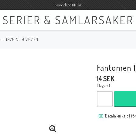
beyonder2000.se
SERIER & SAMLARSAKER
en 1976 Nr 9 VG/FN
Böcker
Film
Böcker Engelska
Blu-ray
Fantomen 
Böcker Svenska
DVD
14 SEK
I lager: 1
Samlar- och Spelkort
Samlartillbehör
Betala enkelt i f
Tillbehör Samlar- och Spelkort
Tillbehör Mynt & Sedla
Tillbehör Samlar- och