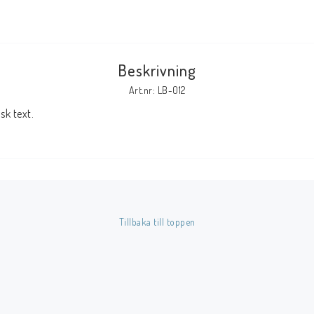
Tillbehör Serier
Tidskrifter
Beskrivning
Archie
Art.nr: LB-012
CrossGen
k text.
DC
DISNEY
Eclipse
Gold Key
Image
Tillbaka till toppen
Marvel
Viz
Övriga Förlag