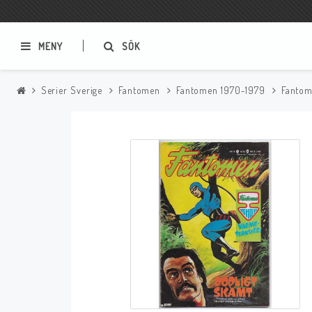
MENY
SÖK
Serier Sverige
Fantomen
Fantomen 1970-1979
Fantom
Samlar- och Spelkort
Serier
Magic The Gathering
Sverige
USA Baknummer
USA Ny Import
Tillbehör
Musik
Mynt och Sedlar
CD
Mynt Sverige
Mynt Övriga Världen