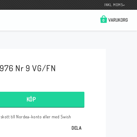
INKL. MOMS
VARUKORG
0
Butik på Tradera.com
Kontaktformulär
1976 Nr 9 VG/FN
__________________________________________________________________
Betala enkelt i förskott till konto i Nordea
eller med Swish.
KÖP
örskott till Nordea-konto eller med Swish
r
DELA
 Spelkort