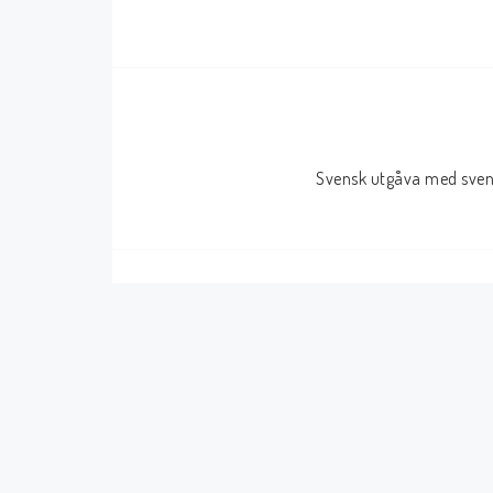
Serier Sverige
Serier USA
Album
GN/TP/HC
Buster
Charlton
Svensk utgåva med svens
Disney
Dark Horse
Fantomen
Dell
Klassiker
Dynamite
Knasen
Fantagraphics
Seriemagasinet
IDW
Superhjältar
MANGA
Tillbehör Serier
Tokyopop
Vuxenserier
Wildstorm
Western
Tillbehör Serier