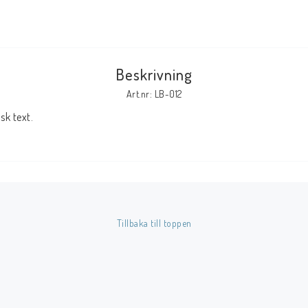
Tillbehör Serier
Tidskrifter
Beskrivning
Archie
Art.nr: LB-012
CrossGen
k text.
DC
DISNEY
Eclipse
Gold Key
Image
Tillbaka till toppen
Marvel
Viz
Övriga Förlag