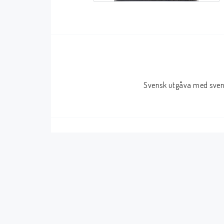
Serier Sverige
Serier USA
Album
GN/TP/HC
Buster
Charlton
Svensk utgåva med svens
Disney
Dark Horse
Fantomen
Dell
Klassiker
Dynamite
Knasen
Fantagraphics
Seriemagasinet
IDW
Superhjältar
MANGA
Tillbehör Serier
Tokyopop
Vuxenserier
Wildstorm
Western
Tillbehör Serier