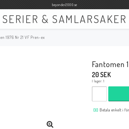
beyonder2000.se
SERIER & SAMLARSAKER
en 1976 Nr 21 VF Pren-ex
Böcker
Film
Böcker Engelska
Blu-ray
Fantomen 1
Böcker Svenska
DVD
20 SEK
I lager: 1
Samlar- och Spelkort
Samlartillbehör
Betala enkelt i f
Tillbehör Samlar- och Spelkort
Tillbehör Mynt & Sedla
Tillbehör Samlar- och