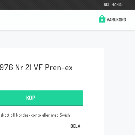
INKL. MOMS
VARUKORG
0
Butik på Tradera.com
Kontaktformulär
976 Nr 21 VF Pren-ex
__________________________________________________________________
Betala enkelt i förskott till konto i Nordea
eller med Swish.
KÖP
örskott till Nordea-konto eller med Swish
r
DELA
 Spelkort