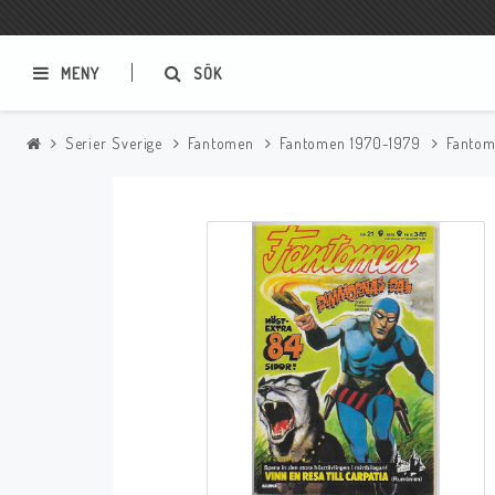
MENY
SÖK
Serier Sverige
Fantomen
Fantomen 1970-1979
Fantom
Samlar- och Spelkort
Serier
Magic The Gathering
Sverige
USA Baknummer
USA Ny Import
Tillbehör
Musik
Mynt och Sedlar
CD
Mynt Sverige
Mynt Övriga Världen