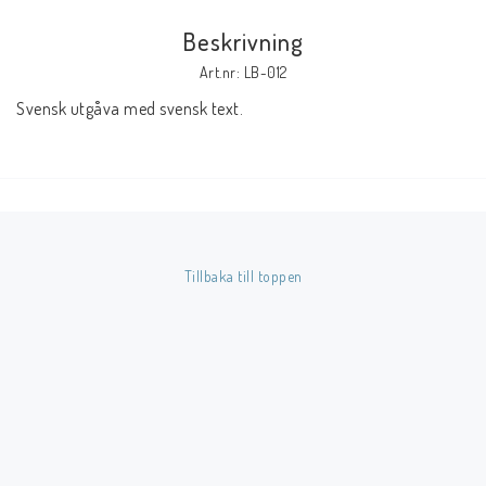
Beskrivning
Butik på Tradera.com
Art.nr: LB-012
Svensk utgåva med svensk text.
Kontaktformulär
Inkl. Moms
____________________________________________________________________________
Betala enkelt i förskott till konto i Nordea eller med Swish.
Tillbaka till toppen