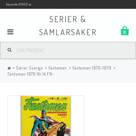
beyonder2000.se
SERIER &
SAMLARSAKER
0
Samlar- och Spelkort
Serier Sverige
Fantomen
Fantomen 1970-1979
Serier
Fantomen 1976 Nr 14 FN-
Böcker
Film