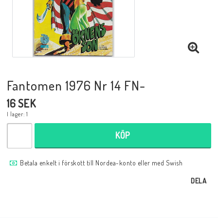
Musik
Mynt och Sedlar
Samlar- och Spelkort
Fantomen 1976 Nr 14 FN-
16 SEK
Samlartillbehör
I lager: 1
KÖP
Serier Sverige
Betala enkelt i förskott till Nordea-konto eller med Swish
Serier USA
DELA
Tidskrifter