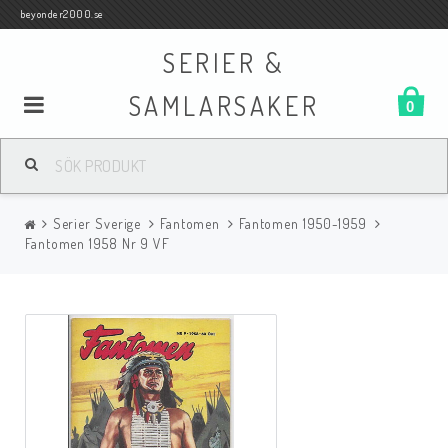
beyonder2000.se
SERIER &
SAMLARSAKER
0
Samlar- och Spelkort
Serier Sverige
Fantomen
Fantomen 1950-1959
Serier
Fantomen 1958 Nr 9 VF
Böcker
Film