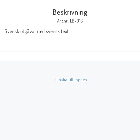
Beskrivning
Butik på Tradera.com
Art.nr: LB-016
Svensk utgåva med svensk text.
Kontaktformulär
Inkl. Moms
____________________________________________________________________________
Betala enkelt i förskott till konto i Nordea eller med Swish.
Tillbaka till toppen