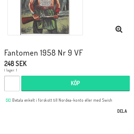
Musik
Mynt och Sedlar
Samlar- och Spelkort
Fantomen 1958 Nr 9 VF
248 SEK
Samlartillbehör
I lager: 1
KÖP
Serier Sverige
Betala enkelt i förskott till Nordea-konto eller med Swish
Serier USA
DELA
Tidskrifter